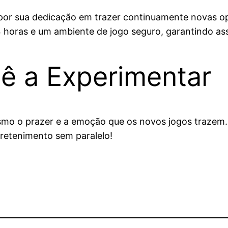
por sua dedicação em trazer continuamente novas op
 horas e um ambiente de jogo seguro, garantindo ass
ê a Experimentar
mo o prazer e a emoção que os novos jogos trazem. 
etenimento sem paralelo!