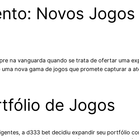
to: Novos Jogos 
re na vanguarda quando se trata de ofertar uma expe
 uma nova gama de jogos que promete capturar a ate
tfólio de Jogos
gentes, a d333 bet decidiu expandir seu portfólio co