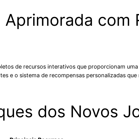
a Aprimorada com 
etos de recursos interativos que proporcionam uma e
tes e o sistema de recompensas personalizadas qu
aques dos Novos J