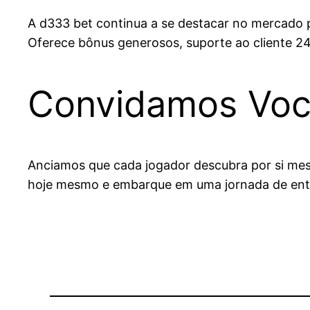
A d333 bet continua a se destacar no mercado 
Oferece bônus generosos, suporte ao cliente 24
Convidamos Voc
Anciamos que cada jogador descubra por si mes
hoje mesmo e embarque em uma jornada de entr