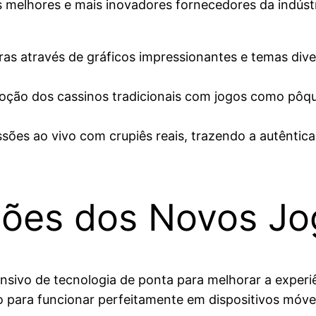
melhores e mais inovadores fornecedores da indústri
s através de gráficos impressionantes e temas dive
ão dos cassinos tradicionais com jogos como pôquer
sões ao vivo com crupiês reais, trazendo a autêntica
ações dos Novos J
ensivo de tecnologia de ponta para melhorar a experi
o para funcionar perfeitamente em dispositivos móve