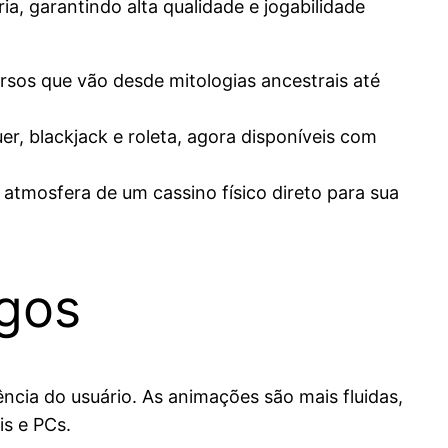
a, garantindo alta qualidade e jogabilidade
rsos que vão desde mitologias ancestrais até
, blackjack e roleta, agora disponíveis com
 atmosfera de um cassino físico direto para sua
ogos
ência do usuário. As animações são mais fluidas,
is e PCs.