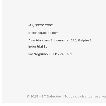
(47) 99201 2902
bt@btsolucoes.com
Avenida Klaus Schumacher 520, Galpão 2,
Industrial Sul
Rio Negrinho, SC, 89295-752
© 2025 - BT Soluções | Todos os direitos reserv